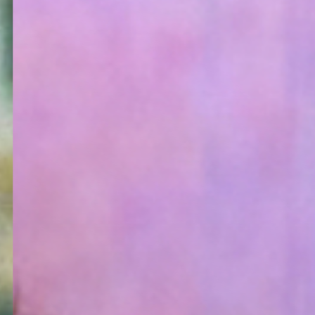
irco
adémico Gil Vicente