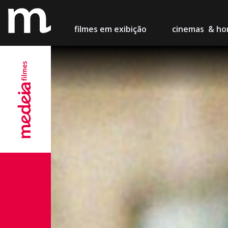
filmes
em exibição
cinemas
& hor
Lisboa
Cinema M
Porto
Teatro Ca
Setúbal
Cinema Ch
Figueira
Centro de