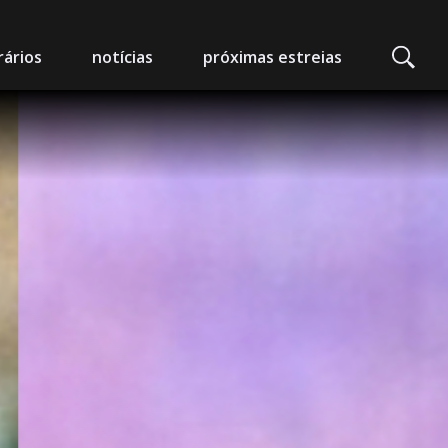
ários
notícias
próximas estreias
edeia Nimas
mpo Alegre
arlot - Auditório Municipal
 da Foz
 Artes e Espectáculos