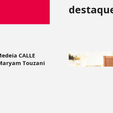
destaqu
 Medeia CALLE
 Maryam Touzani
rotagonizado por Carmen
aborações com Pedro
LHERES À BEIRA DE UM
e nos volta a trazer mais
será exibido no Cinema