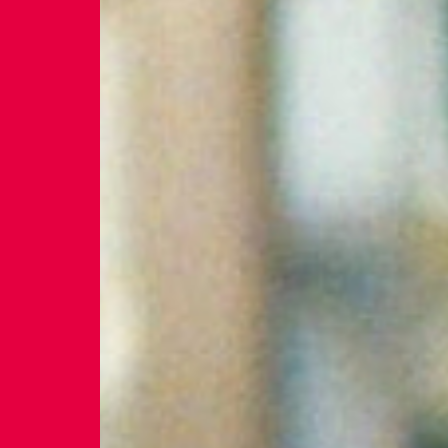
Braga
Theatro C
Coimbra
Teatro Ac