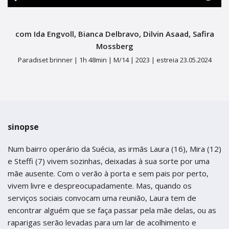
termos de uso
Figueira da Foz
Figueira da Foz
Play
Mute
Ente
Centro de Artes e Espectáculos
fulls
Centro de Artes e Espectáculos
com Ida Engvoll, Bianca Delbravo, Dilvin Asaad, Safira
Braga
Braga
Mossberg
Paradiset brinner |
1h 48min |
M/14 |
2023 |
estreia 23.05.2024
Theatro Circo
Theatro Circo
Coimbra
Coimbra
Teatro Académico Gil Vicente
Teatro Académico Gil Vicente
sinopse
Num bairro operário da Suécia, as irmãs Laura (16), Mira (12)
e Steffi (7) vivem sozinhas, deixadas à sua sorte por uma
mãe ausente. Com o verão à porta e sem pais por perto,
vivem livre e despreocupadamente. Mas, quando os
serviços sociais convocam uma reunião, Laura tem de
encontrar alguém que se faça passar pela mãe delas, ou as
raparigas serão levadas para um lar de acolhimento e