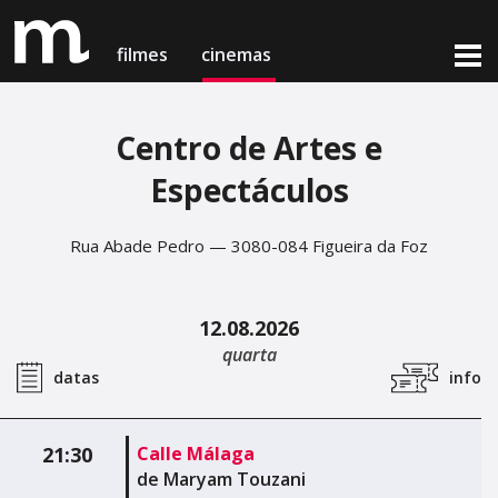
filmes
cinemas
Centro de Artes e
filmes em exibição
Espectáculos
cinemas & horários
notícias
Lisboa
Rua Abade Pedro — 3080-084 Figueira da Foz
Lisboa
próximas estreias
Cinema Medeia Nimas
Cinema Medeia Nimas
loja online
12.08.2026
Porto
Porto
quarta
Teatro Campo Alegre
Teatro Campo Alegre
datas
info
Setúbal
Setúbal
sobre nós & contactos
21:30
Calle Málaga
Cinema Charlot - Auditório Municipal
Cinema Charlot - Auditório Municipal
medeia card
de Maryam Touzani