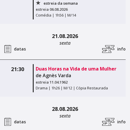
termos de uso
Figueira da Foz
Figueira da Foz
estreia da semana
estreia 06.08.2026
Centro de Artes e Espectáculos
Centro de Artes e Espectáculos
Comédia |
1h56 |
M/14
Braga
Braga
Theatro Circo
21.08.2026
Theatro Circo
sexta
Coimbra
Coimbra
datas
info
Teatro Académico Gil Vicente
Teatro Académico Gil Vicente
21:30
Duas Horas na Vida de uma Mulher
de Agnès Varda
estreia 11.04.1962
Drama |
1h26 |
M/12 | Cópia Restaurada
28.08.2026
sexta
datas
info