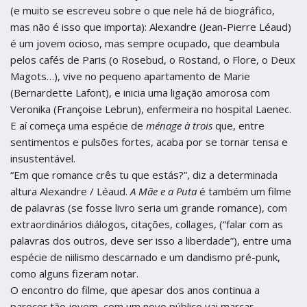
(e muito se escreveu sobre o que nele há de biográfico,
mas não é isso que importa): Alexandre (Jean-Pierre Léaud)
é um jovem ocioso, mas sempre ocupado, que deambula
pelos cafés de Paris (o Rosebud, o Rostand, o Flore, o Deux
Magots…), vive no pequeno apartamento de Marie
(Bernardette Lafont), e inicia uma ligação amorosa com
Veronika (Françoise Lebrun), enfermeira no hospital Laenec.
E aí começa uma espécie de
ménage à trois
que, entre
sentimentos e pulsões fortes, acaba por se tornar tensa e
insustentável.
“Em que romance crês tu que estás?”, diz a determinada
altura Alexandre / Léaud.
A Mãe e a Puta
é também um filme
de palavras (se fosse livro seria um grande romance), com
extraordinários diálogos, citações, collages, (“falar com as
palavras dos outros, deve ser isso a liberdade”), entre uma
espécie de niilismo descarnado e um dandismo pré-punk,
como alguns fizeram notar.
O encontro do filme, que apesar dos anos continua a
parecer tão jovem, com um novo público vai marcar