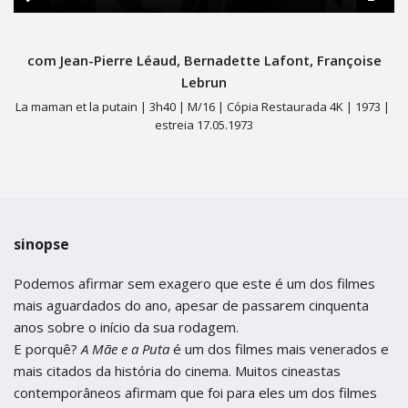
termos de uso
Figueira da Foz
Figueira da Foz
Play
Mute
Ente
Centro de Artes e Espectáculos
fulls
Centro de Artes e Espectáculos
com Jean-Pierre Léaud, Bernadette Lafont, Françoise
Braga
Braga
Lebrun
La maman et la putain |
3h40 |
M/16 | Cópia Restaurada 4K |
1973 |
Theatro Circo
Theatro Circo
estreia 17.05.1973
Coimbra
Coimbra
Teatro Académico Gil Vicente
Teatro Académico Gil Vicente
sinopse
Podemos afirmar sem exagero que este é um dos filmes
mais aguardados do ano, apesar de passarem cinquenta
anos sobre o início da sua rodagem.
E porquê?
A Mãe e a Puta
é um dos filmes mais venerados e
mais citados da história do cinema. Muitos cineastas
contemporâneos afirmam que foi para eles um dos filmes