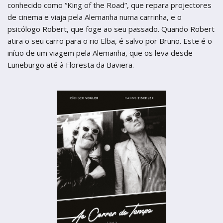
termos de uso
Figueira da Foz
conhecido como “King of the Road”, que repara projectores
Figueira da Foz
de cinema e viaja pela Alemanha numa carrinha, e o
Centro de Artes e Espectáculos
Centro de Artes e Espectáculos
psicólogo Robert, que foge ao seu passado. Quando Robert
atira o seu carro para o rio Elba, é salvo por Bruno. Este é o
Braga
Braga
início de um viagem pela Alemanha, que os leva desde
Theatro Circo
Theatro Circo
Luneburgo até à Floresta da Baviera.
Coimbra
Coimbra
Teatro Académico Gil Vicente
Teatro Académico Gil Vicente