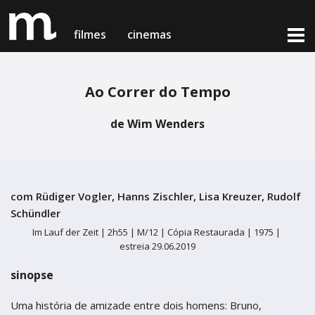
filmes
cinemas
Ao Correr do Tempo
filmes em exibição
cinemas & horários
de Wim Wenders
notícias
Lisboa
Lisboa
próximas estreias
Cinema Medeia Nimas
Cinema Medeia Nimas
com Rüdiger Vogler, Hanns Zischler, Lisa Kreuzer, Rudolf
loja online
Porto
Schündler
Porto
Im Lauf der Zeit |
2h55 |
M/12 | Cópia Restaurada |
1975 |
Teatro Campo Alegre
Teatro Campo Alegre
estreia 29.06.2019
Setúbal
Setúbal
sobre nós & contactos
sinopse
Cinema Charlot - Auditório Municipal
Cinema Charlot - Auditório Municipal
medeia card
Uma história de amizade entre dois homens: Bruno,