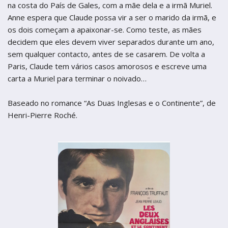
termos de uso
Figueira da Foz
na costa do País de Gales, com a mãe dela e a irmã Muriel.
Figueira da Foz
Anne espera que Claude possa vir a ser o marido da irmã, e
Centro de Artes e Espectáculos
Centro de Artes e Espectáculos
os dois começam a apaixonar-se. Como teste, as mães
decidem que eles devem viver separados durante um ano,
Braga
Braga
sem qualquer contacto, antes de se casarem. De volta a
Theatro Circo
Theatro Circo
Paris, Claude tem vários casos amorosos e escreve uma
carta a Muriel para terminar o noivado…
Coimbra
Coimbra
Teatro Académico Gil Vicente
Baseado no romance “As Duas Inglesas e o Continente”, de
Teatro Académico Gil Vicente
Henri-Pierre Roché.