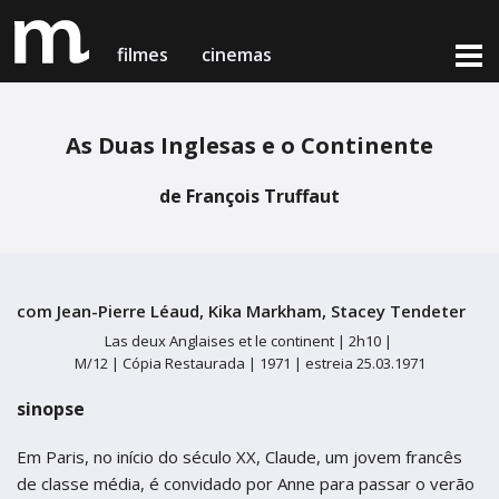
filmes
cinemas
As Duas Inglesas e o Continente
filmes em exibição
cinemas & horários
de François Truffaut
notícias
Lisboa
Lisboa
próximas estreias
Cinema Medeia Nimas
Cinema Medeia Nimas
com Jean-Pierre Léaud, Kika Markham, Stacey Tendeter
loja online
Porto
Porto
Las deux Anglaises et le continent |
2h10 |
M/12 | Cópia Restaurada |
1971 |
estreia 25.03.1971
Teatro Campo Alegre
Teatro Campo Alegre
sinopse
Setúbal
Setúbal
sobre nós & contactos
Em Paris, no início do século XX, Claude, um jovem francês
Cinema Charlot - Auditório Municipal
Cinema Charlot - Auditório Municipal
medeia card
de classe média, é convidado por Anne para passar o verão