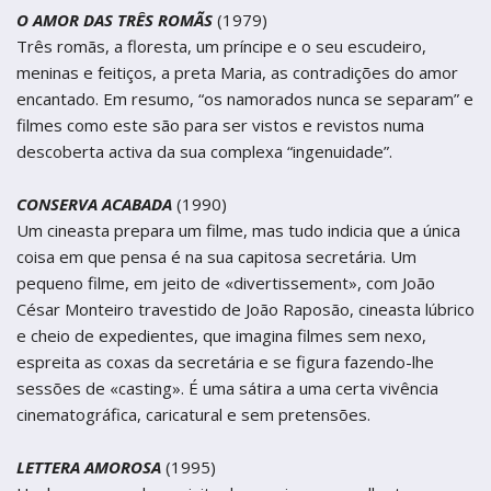
O AMOR DAS TRÊS ROMÃS
(1979)
Três romãs, a floresta, um príncipe e o seu escudeiro,
meninas e feitiços, a preta Maria, as contradições do amor
encantado. Em resumo, “os namorados nunca se separam” e
filmes como este são para ser vistos e revistos numa
descoberta activa da sua complexa “ingenuidade”.
CONSERVA ACABADA
(1990)
Um cineasta prepara um filme, mas tudo indicia que a única
coisa em que pensa é na sua capitosa secretária. Um
pequeno filme, em jeito de «divertissement», com João
César Monteiro travestido de João Raposão, cineasta lúbrico
e cheio de expedientes, que imagina filmes sem nexo,
espreita as coxas da secretária e se figura fazendo-lhe
sessões de «casting». É uma sátira a uma certa vivência
cinematográfica, caricatural e sem pretensões.
LETTERA AMOROSA
(1995)