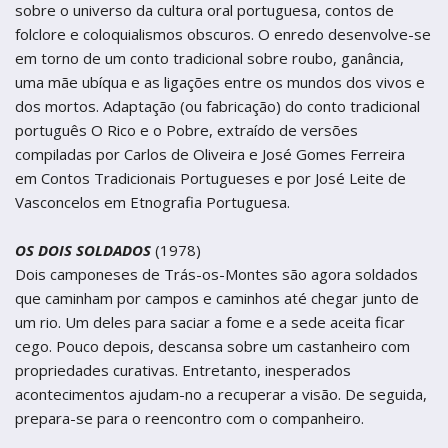
termos de uso
Figueira da Foz
sobre o universo da cultura oral portuguesa, contos de
Figueira da Foz
folclore e coloquialismos obscuros. O enredo desenvolve-se
Centro de Artes e Espectáculos
Centro de Artes e Espectáculos
em torno de um conto tradicional sobre roubo, ganância,
uma mãe ubíqua e as ligações entre os mundos dos vivos e
Braga
Braga
dos mortos. Adaptação (ou fabricação) do conto tradicional
Theatro Circo
Theatro Circo
português O Rico e o Pobre, extraído de versões
compiladas por Carlos de Oliveira e José Gomes Ferreira
Coimbra
Coimbra
em Contos Tradicionais Portugueses e por José Leite de
Teatro Académico Gil Vicente
Vasconcelos em Etnografia Portuguesa.
Teatro Académico Gil Vicente
OS DOIS SOLDADOS
(1978)
Dois camponeses de Trás-os-Montes são agora soldados
que caminham por campos e caminhos até chegar junto de
um rio. Um deles para saciar a fome e a sede aceita ficar
cego. Pouco depois, descansa sobre um castanheiro com
propriedades curativas. Entretanto, inesperados
acontecimentos ajudam-no a recuperar a visão. De seguida,
prepara-se para o reencontro com o companheiro.