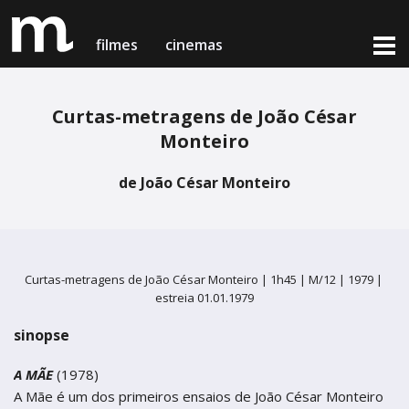
filmes
cinemas
Curtas-metragens de João César
filmes em exibição
Monteiro
cinemas & horários
de João César Monteiro
notícias
Lisboa
Lisboa
próximas estreias
Cinema Medeia Nimas
Cinema Medeia Nimas
loja online
Porto
Porto
Curtas-metragens de João César Monteiro |
1h45 |
M/12 |
1979 |
estreia 01.01.1979
Teatro Campo Alegre
Teatro Campo Alegre
sinopse
Setúbal
Setúbal
sobre nós & contactos
A MÃE
(1978)
Cinema Charlot - Auditório Municipal
Cinema Charlot - Auditório Municipal
medeia card
A Mãe é um dos primeiros ensaios de João César Monteiro