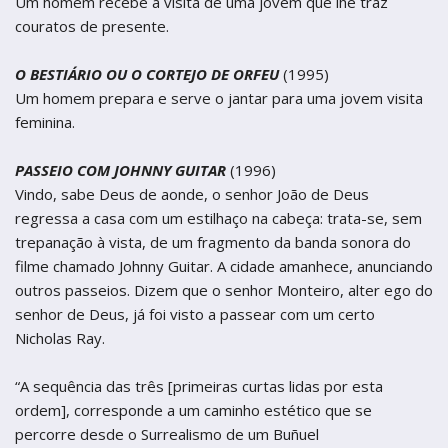
Um homem recebe a visita de uma jovem que lhe traz
couratos de presente.
O BESTIÁRIO OU O CORTEJO DE ORFEU
(1995)
Um homem prepara e serve o jantar para uma jovem visita
feminina.
PASSEIO COM JOHNNY GUITAR
(1996)
Vindo, sabe Deus de aonde, o senhor João de Deus
regressa a casa com um estilhaço na cabeça: trata-se, sem
trepanação à vista, de um fragmento da banda sonora do
filme chamado Johnny Guitar. A cidade amanhece, anunciando
outros passeios. Dizem que o senhor Monteiro, alter ego do
senhor de Deus, já foi visto a passear com um certo
Nicholas Ray.
“A sequência das três [primeiras curtas lidas por esta
ordem], corresponde a um caminho estético que se
percorre desde o Surrealismo de um Buñuel