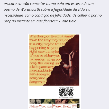
termos de uso
Figueira da Foz
Figueira da Foz
procura em vão comentar numa aula um excerto de um
poema de Wordsworth sobre a fugacidade da vida e a
Centro de Artes e Espectáculos
Centro de Artes e Espectáculos
necessidade, como condição de felicidade, de colher a flor no
Braga
próprio instante em que floresce.
” – Ruy Belo
Braga
Theatro Circo
Theatro Circo
Coimbra
Coimbra
Teatro Académico Gil Vicente
Teatro Académico Gil Vicente