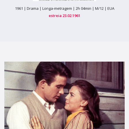
1961 |
Drama |
Longa-metragem |
2h 04min |
M/12 |
EUA
estreia 23.02.1961