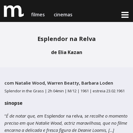
filmes
cinemas
Esplendor na Relva
filmes em exibição
cinemas & horários
de Elia Kazan
notícias
Lisboa
Lisboa
próximas estreias
Cinema Medeia Nimas
Cinema Medeia Nimas
com Natalie Wood, Warren Beatty, Barbara Loden
loja online
Porto
Porto
Splendor in the Grass |
2h 04min |
M/12 |
1961 |
estreia 23.02.1961
Teatro Campo Alegre
Teatro Campo Alegre
sinopse
Setúbal
Setúbal
sobre nós & contactos
“
É de notar que, em
Esplendor na relva
, se recolhe o momento
Cinema Charlot - Auditório Municipal
preciso em que Natalie Wood, actriz maravilhosa, que no filme
Cinema Charlot - Auditório Municipal
medeia card
encarna a delicada e fresca figura de Deanie Loomis, […]