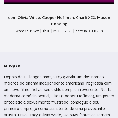
termos de uso
Figueira da Foz
Figueira da Foz
Play
Mute
Ente
Centro de Artes e Espectáculos
fulls
Centro de Artes e Espectáculos
com Olivia Wilde, Cooper Hoffman, Charli XCX, Mason
Braga
Braga
Gooding
I Want Your Sex |
1h30 |
M/16 |
2026 |
estreia 06.08.2026
Theatro Circo
Theatro Circo
Coimbra
Coimbra
Teatro Académico Gil Vicente
Teatro Académico Gil Vicente
sinopse
Depois de 12 longos anos, Gregg Araki, um dos nomes
maiores do cinema independente americano, regressa com
um novo filme, fiel ao seu estilo sempre irreverente. Nesta
moderna comédia sexual, Elliot (Cooper Hoffman), um jovem
entediado e sexualmente frustrado, consegue o seu
primeiro emprego como assistente de uma provocante
artista, Erika Tracy (Olivia Wilde). As suas fantasias tornam-