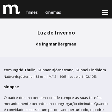
filmes
cinemas
Luz de Inverno
filmes em exibição
cinemas & horários
de Ingmar Bergman
notícias
Lisboa
Lisboa
próximas estreias
Cinema Medeia Nimas
Cinema Medeia Nimas
com Ingrid Thulin, Gunnar Björnstrand, Gunnel Lindblom
loja online
Porto
Porto
Nattvardsgästerna |
81 min |
M/12 |
1963 |
estreia 11.02.1963
Teatro Campo Alegre
Teatro Campo Alegre
sinopse
Setúbal
Setúbal
sobre nós & contactos
O padre de uma pequena cidade cumpre as suas tarefas
Cinema Charlot - Auditório Municipal
mecanicamente perante uma congregação diminuta. Quando
Cinema Charlot - Auditório Municipal
medeia card
é convidado a assistir um paroquiano perturbado, o padre