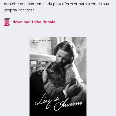
termos de uso
Figueira da Foz
Figueira da Foz
percebe que não tem nada para oferecer para além da sua
própria incerteza.
Centro de Artes e Espectáculos
Centro de Artes e Espectáculos
download folha de sala
Braga
Braga
Theatro Circo
Theatro Circo
Coimbra
Coimbra
Teatro Académico Gil Vicente
Teatro Académico Gil Vicente