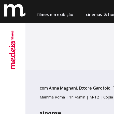
filmes
em exibição
cinemas
& hor
Lisboa
Cinema M
Porto
Teatro Ca
Setúbal
Cinema Ch
com Anna Magnani, Ettore Garofolo, F
Figueira
Mamma Roma |
1h 46min |
M/12 | Cópia
Centro de
sinopse