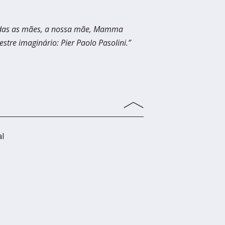
irco
todas as mães, a nossa mãe, Mamma
re imaginário: Pier Paolo Pasolini.”
adémico Gil Vicente
al