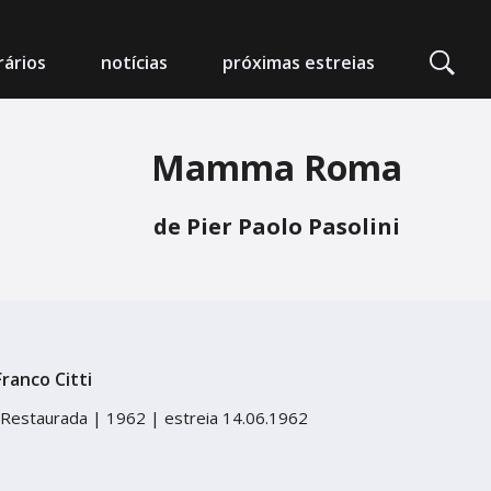
ários
notícias
próximas estreias
Mamma Roma
edeia Nimas
de Pier Paolo Pasolini
mpo Alegre
arlot - Auditório Municipal
ranco Citti
 da Foz
 Restaurada |
1962 |
estreia 14.06.1962
 Artes e Espectáculos