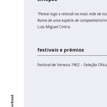
Braga
Theatro C
“Pensei logo e reincidi na mais mãe de 
Coimbra
Roma de uma espécie de companheiro/mest
Luis Miguel Cintra
Teatro Ac
festivais e prémios
Festival de Veneza 1962 – Seleção Ofici
letterboxd