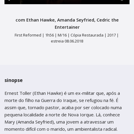
termos de uso
Figueira da Foz
Figueira da Foz
Play
Mute
Ente
Centro de Artes e Espectáculos
fulls
Centro de Artes e Espectáculos
com Ethan Hawke, Amanda Seyfried, Cedric the
Braga
Braga
Entertainer
First Reformed |
1h56 |
M/16 | Cópia Restaurada |
2017 |
Theatro Circo
Theatro Circo
estreia 08.06.2018
Coimbra
Coimbra
Teatro Académico Gil Vicente
Teatro Académico Gil Vicente
sinopse
Ernest Toller (Ethan Hawke) é um ex-militar que, após a
morte do filho na Guerra do Iraque, se refugiou na fé. É
assim que, tornado pastor, acaba por ser colocado numa
pequena localidade a norte de Nova Iorque. Lá, conhece
Mary (Amanda Seyfried), uma jovem a atravessar um
momento difícil com o marido, um ambientalista radical.