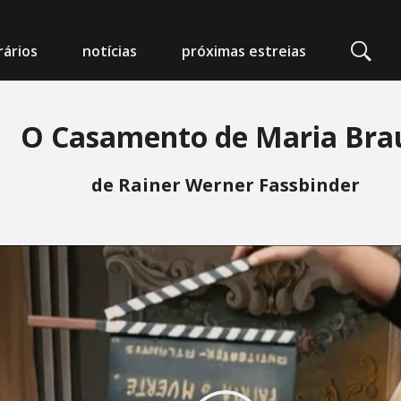
ários
notícias
próximas estreias
O Casamento de Maria Bra
edeia Nimas
de Rainer Werner Fassbinder
mpo Alegre
arlot - Auditório Municipal
 da Foz
 Artes e Espectáculos