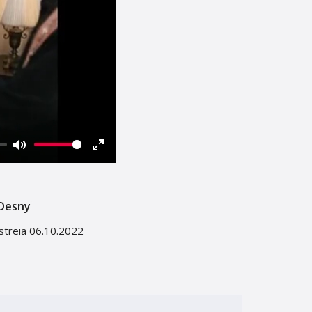
Mute
Enter
fullscreen
 Desny
streia 06.10.2022