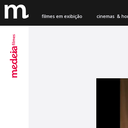
filmes
em exibição
cinemas
& hor
Lisboa
Cinema M
Porto
Teatro Ca
Setúbal
Cinema Ch
Figueira
Centro de