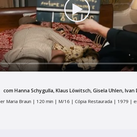
irco
Play
adémico Gil Vicente
com Hanna Schygulla, Klaus Löwitsch, Gisela Uhlen, Ivan
der Maria Braun |
120 min |
M/16 | Cópia Restaurada |
1979 |
e