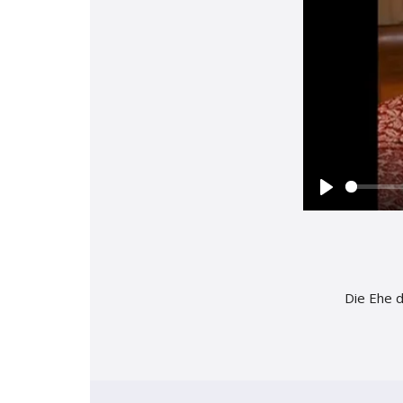
Braga
Theatro C
Coimbra
Teatro Ac
Play
Die Ehe 