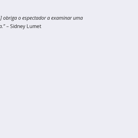
irco
 ] obriga o espectador a examinar uma
a.”
– Sidney Lumet
adémico Gil Vicente