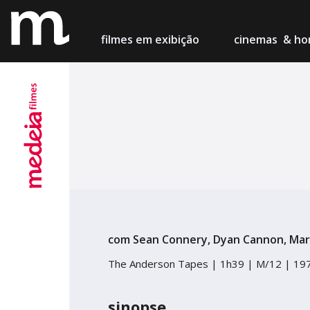
filmes
em exibição
cinemas
& hor
Lisboa
Cinema M
Porto
Teatro Ca
Setúbal
Cinema Ch
com Sean Connery, Dyan Cannon, Mar
Figueira
The Anderson Tapes |
1h39 |
M/12 |
19
Centro de
sinopse