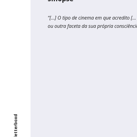
Braga
Theatro C
“[…] O tipo de cinema em que acredito […
Coimbra
ou outra faceta da sua própria consciênci
Teatro Ac
letterboxd