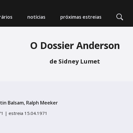
ários
notícias
próximas estreias
O Dossier Anderson
edeia Nimas
de Sidney Lumet
mpo Alegre
arlot - Auditório Municipal
tin Balsam, Ralph Meeker
 da Foz
71 |
estreia 15.04.1971
 Artes e Espectáculos