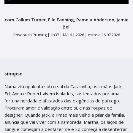
termos de uso
Figueira da Foz
Figueira da Foz
Play
Mute
Ente
Centro de Artes e Espectáculos
fulls
Centro de Artes e Espectáculos
com Callum Turner, Elle Fanning, Pamela Anderson, Jamie
Braga
Braga
Bell
Rosebush Pruning |
1h37 |
M/16 |
2026 |
estreia 16.07.2026
Theatro Circo
Theatro Circo
Coimbra
Coimbra
Teatro Académico Gil Vicente
Teatro Académico Gil Vicente
sinopse
Numa vila opulenta sob o sol da Catalunha, os irmãos Jack,
Ed, Anna e Robert vivem isolados, sustentados por uma
fortuna herdada e afastados das exigências do pai cego.
Procuram amor e validação entre si, e nas roupas de
designer. Quando Jack, o irmão mais velho e pilar da família,
anuncia que vai viver com a namorada, Martha, os laços de
sangue começam a desfazer-se e Ed começa a desenterrar