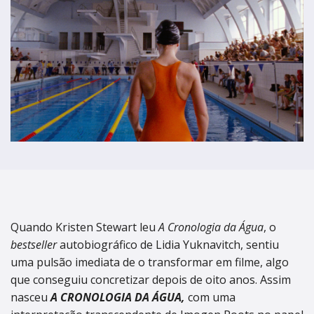
termos de uso
Figueira da Foz
Figueira da Foz
Centro de Artes e Espectáculos
Centro de Artes e Espectáculos
Braga
Braga
Theatro Circo
Theatro Circo
Coimbra
Coimbra
Teatro Académico Gil Vicente
Teatro Académico Gil Vicente
Quando Kristen Stewart leu
A Cronologia da Água
, o
bestseller
autobiográfico de Lidia Yuknavitch, sentiu
uma pulsão imediata de o transformar em filme, algo
que conseguiu concretizar depois de oito anos. Assim
nasceu
A CRONOLOGIA DA ÁGUA,
com uma