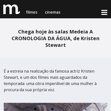
filmes
cinemas
Chega hoje às salas Medeia A
filmes em exibição
CRONOLOGIA DA ÁGUA, de Kristen
cinemas & horários
Stewart
notícias
Lisboa
Lisboa
próximas estreias
Cinema Medeia Nimas
Cinema Medeia Nimas
loja online
É a estreia na realização da famosa actriz Kristen
Porto
Porto
Stewart, e um dos filmes mais aguardados da
Teatro Campo Alegre
temporada: uma obra imperdível de uma mulher à
Teatro Campo Alegre
procura da sua própria voz.
Setúbal
Setúbal
sobre nós & contactos
Cinema Charlot - Auditório Municipal
Cinema Charlot - Auditório Municipal
medeia card