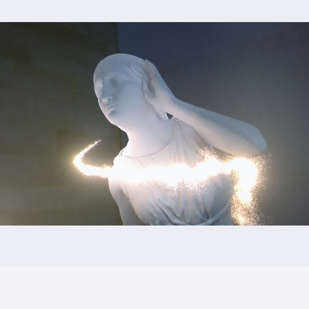
irco
adémico Gil Vicente