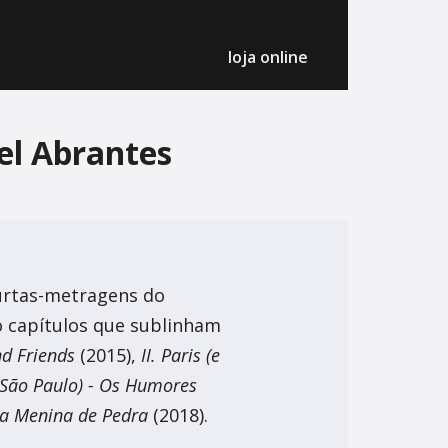
loja online
el Abrantes
urtas-metragens do
o capítulos que sublinham
nd Friends
(2015),
II. Paris (e
e São Paulo) - Os Humores
 da Menina de Pedra
(2018).