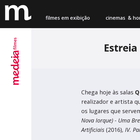
filmes
em exibição
cinemas
& hor
Lisboa
Estrei
Cinema M
Porto
Teatro Ca
Chega hoje às salas
Q
Setúbal
realizador e artista
Cinema Ch
os lugares que serve
Figueira
Nova Iorque) - Uma Brev
Centro de
Artificiais
(2016),
IV. P