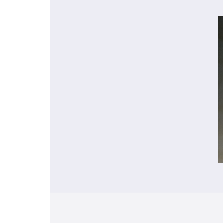
Braga
Theatro C
Coimbra
Teatro Ac