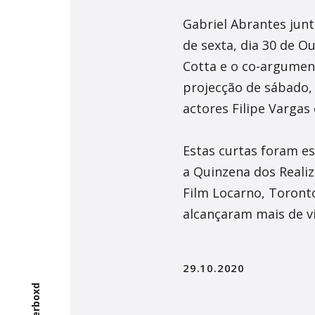
Gabriel Abrantes jun
de sexta, dia 30 de O
Cotta e o co-argumen
projecção de sábado,
actores Filipe Vargas 
Estas curtas foram es
a Quinzena dos Realiz
Film Locarno, Toronto
alcançaram mais de v
29.10.2020
letterboxd