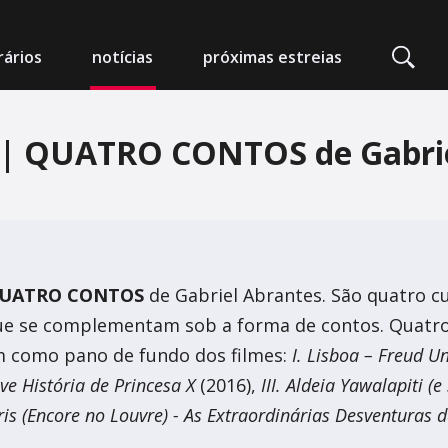
ários
notícias
próximas estreias
a | QUATRO CONTOS de Gabri
edeia Nimas
mpo Alegre
UATRO CONTOS
de Gabriel Abrantes. São quatro c
 que se complementam sob a forma de contos. Quatr
arlot - Auditório Municipal
m como pano de fundo dos filmes:
I. Lisboa – Freud U
 da Foz
e História de Princesa X
(2016),
III. Aldeia Yawalapiti (
 Artes e Espectáculos
aris (Encore no Louvre) - As Extraordinárias Desventuras