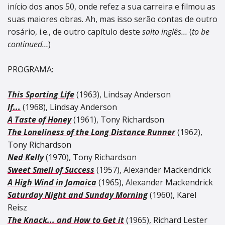
início dos anos 50, onde refez a sua carreira e filmou as
suas maiores obras. Ah, mas isso serão contas de outro
rosário, i.e., de outro capítulo deste
salto inglês…
(
to be
continued…
)
PROGRAMA:
This Sporting Life
(1963), Lindsay Anderson
If...
(1968), Lindsay Anderson
A Taste of Honey
(1961), Tony Richardson
The Loneliness of the Long Distance Runner
(1962),
Tony Richardson
Ned Kelly
(1970), Tony Richardson
Sweet Smell of Success
(1957), Alexander Mackendrick
A High Wind in Jamaica
(1965), Alexander Mackendrick
Saturday Night and Sunday Morning
(1960), Karel
Reisz
The Knack... and How to Get it
(1965), Richard Lester