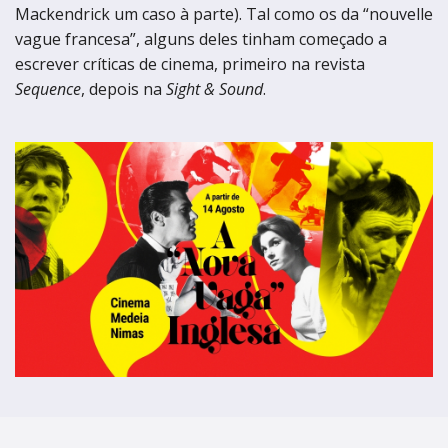
termos de uso
Figueira da Foz
Figueira da Foz
Mackendrick um caso à parte). Tal como os da “nouvelle
vague francesa”, alguns deles tinham começado a
Centro de Artes e Espectáculos
Centro de Artes e Espectáculos
escrever críticas de cinema, primeiro na revista
Braga
Sequence
, depois na
Sight & Sound
.
Braga
Theatro Circo
Theatro Circo
Coimbra
Coimbra
Teatro Académico Gil Vicente
Teatro Académico Gil Vicente