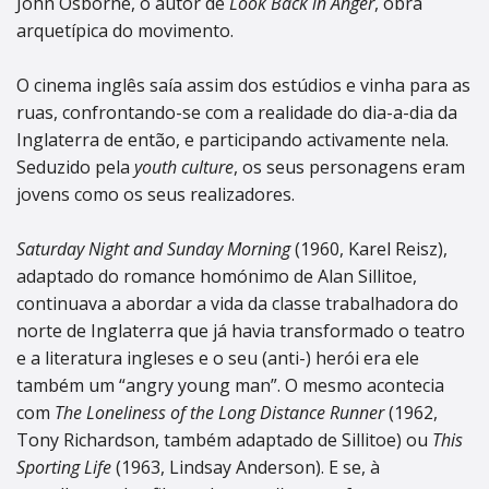
John Osborne, o autor de
Look Back in Anger
, obra
arquetípica do movimento.
O cinema inglês saía assim dos estúdios e vinha para as
ruas, confrontando-se com a realidade do dia-a-dia da
Inglaterra de então, e participando activamente nela.
Seduzido pela
youth culture
, os seus personagens eram
jovens como os seus realizadores.
Saturday Night and Sunday Morning
(1960, Karel Reisz),
adaptado do romance homónimo de Alan Sillitoe,
continuava a abordar a vida da classe trabalhadora do
norte de Inglaterra que já havia transformado o teatro
e a literatura ingleses e o seu (anti-) herói era ele
também um “angry young man”. O mesmo acontecia
com
The Loneliness of the Long Distance Runner
(1962,
Tony Richardson, também adaptado de Sillitoe) ou
This
Sporting Life
(1963, Lindsay Anderson). E se, à