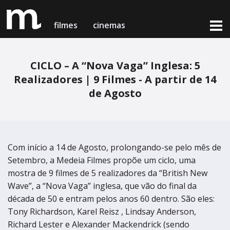
filmes
cinemas
CICLO – A “Nova Vaga” Inglesa: 5
filmes em exibição
Realizadores | 9 Filmes - A partir de 14
cinemas & horários
de Agosto
notícias
Lisboa
Lisboa
próximas estreias
Cinema Medeia Nimas
Cinema Medeia Nimas
loja online
Com início a 14 de Agosto, prolongando-se pelo mês de
Porto
Porto
Setembro, a Medeia Filmes propõe um ciclo, uma
Teatro Campo Alegre
mostra de 9 filmes de 5 realizadores da “British New
Teatro Campo Alegre
Wave”, a “Nova Vaga” inglesa, que vão do final da
Setúbal
Setúbal
sobre nós & contactos
década de 50 e entram pelos anos 60 dentro. São eles:
Tony Richardson, Karel Reisz , Lindsay Anderson,
Cinema Charlot - Auditório Municipal
Cinema Charlot - Auditório Municipal
medeia card
Richard Lester e Alexander Mackendrick (sendo