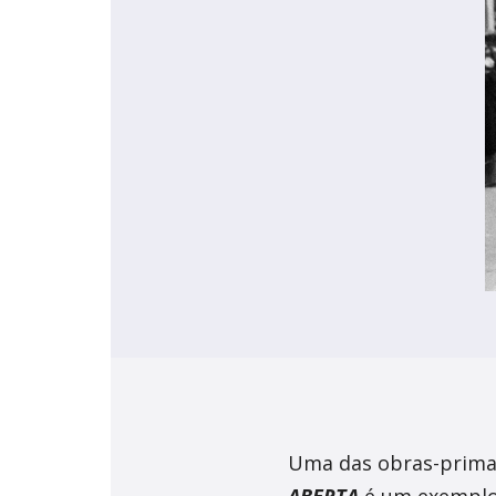
Braga
Theatro C
Coimbra
Teatro Ac
Uma das obras-prim
ABERTA
é um exemplo 