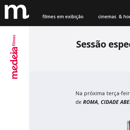
filmes
em exibição
cinemas
& hor
Sessão espe
Lisboa
Cinema M
Porto
Teatro Ca
Setúbal
Na próxima terça-feir
Cinema Ch
de
ROMA, CIDADE ABE
Figueira
Centro de