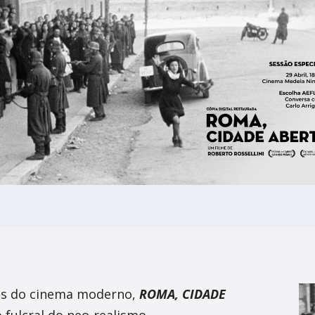
irco
adémico Gil Vicente
as do cinema moderno,
ROMA, CIDADE
fulcral do neo-realismo.