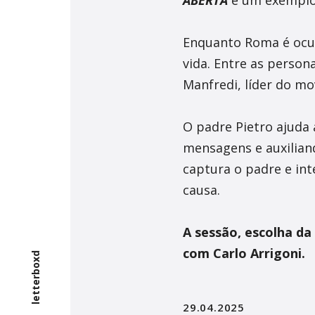
Enquanto Roma é ocup
vida. Entre as person
Manfredi, líder do m
O padre Pietro ajuda 
mensagens e auxilian
captura o padre e int
causa.
A sessão, escolha d
com Carlo Arrigoni.
letterboxd
29.04.2025