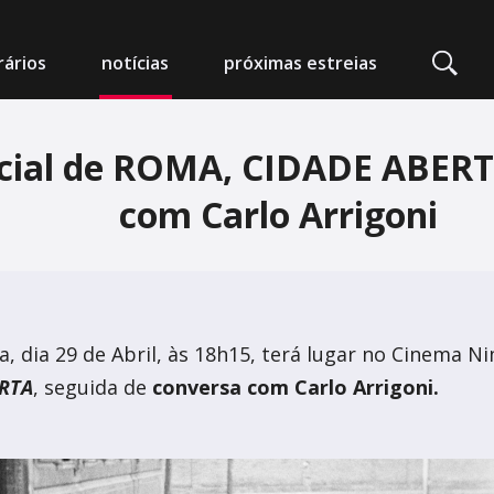
ários
notícias
próximas estreias
cial de ROMA, CIDADE ABERT
edeia Nimas
com Carlo Arrigoni
mpo Alegre
a, dia 29 de Abril, às 18h15, terá lugar no Cinema 
arlot - Auditório Municipal
RTA
, seguida de
conversa com Carlo Arrigoni.
 da Foz
 Artes e Espectáculos