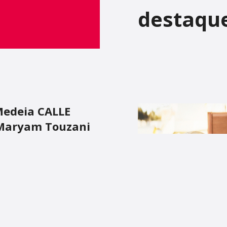
destaqu
 Medeia CALLE
 Maryam Touzani
rotagonizado por Carmen
aborações com Pedro
LHERES À BEIRA DE UM
e nos volta a trazer mais
será exibido no Cinema