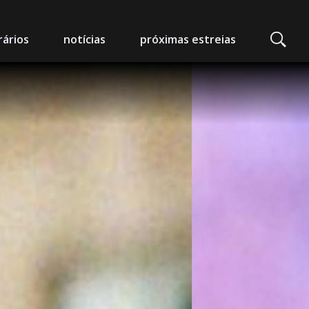
ários
notícias
próximas estreias
edeia Nimas
mpo Alegre
arlot - Auditório Municipal
 da Foz
 Artes e Espectáculos