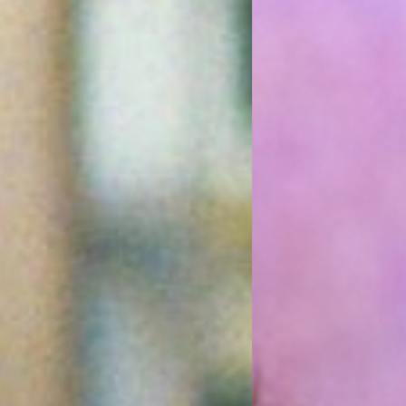
irco
adémico Gil Vicente