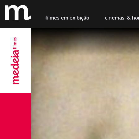
filmes
em exibição
cinemas
& hor
Lisboa
Cinema M
Porto
Teatro Ca
Setúbal
Cinema Ch
Figueira
Centro de