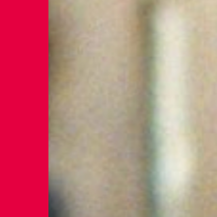
Braga
Theatro C
Coimbra
Teatro Ac