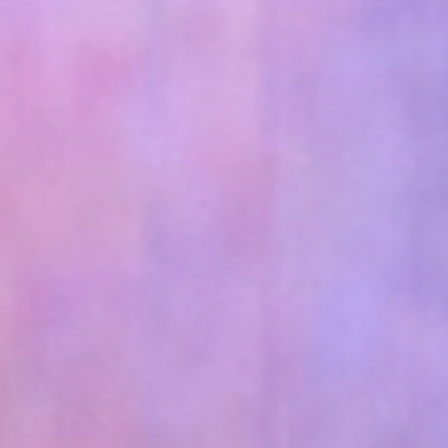
irco
adémico Gil Vicente