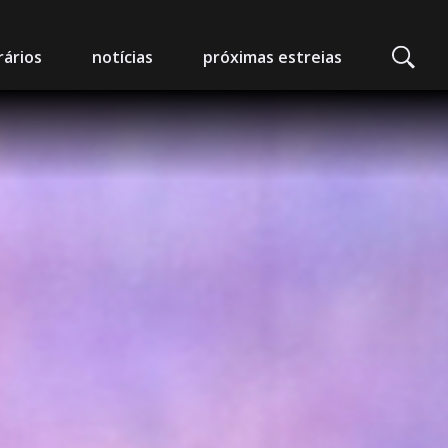
ários
notícias
próximas estreias
edeia Nimas
mpo Alegre
arlot - Auditório Municipal
 da Foz
 Artes e Espectáculos