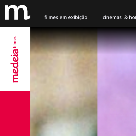
filmes
em exibição
cinemas
& hor
Lisboa
Cinema M
Porto
Teatro Ca
Setúbal
Cinema Ch
Figueira
Centro de