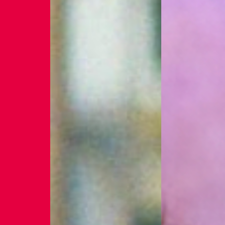
Braga
Theatro C
Coimbra
Teatro Ac