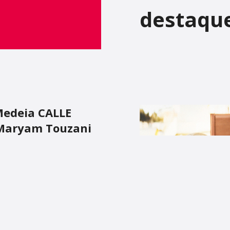
destaqu
 Medeia CALLE
 Maryam Touzani
rotagonizado por Carmen
aborações com Pedro
LHERES À BEIRA DE UM
e nos volta a trazer mais
será exibido no Cinema